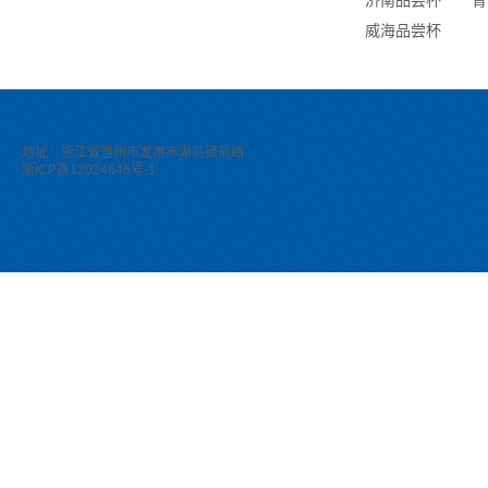
济南品尝杯
青
威海品尝杯
地址：浙江省温州市龙港市湖前镇前路
浙ICP备12024646号-1